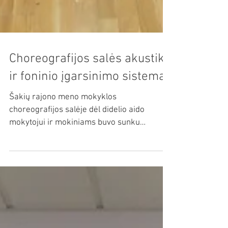
Choreografijos salės akustika
ir foninio įgarsinimo sistema
Šakių rajono meno mokyklos
choreografijos salėje dėl didelio aido
mokytojui ir mokiniams buvo sunku
susikalbėti. Megasonus čia atliko...