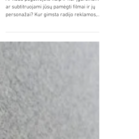
Garso įrašų studijos
įrengimas
Ar kada pagalvojote kaip ir kur įgarsinami
ar subtitruojami jūsų pamėgti filmai ir jų
personažai? Kur gimsta radijo reklamos,
filmų...