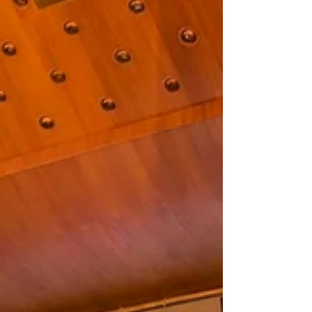
bangas, paversdamas jas šilumos energija.
Kodėl...