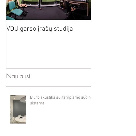
Akustiniai mata
VDU garso įrašų studija
nacionaliniame 
baleto teatre
Naujausi
Biuro akustika su įtempiamo audinio
sistema