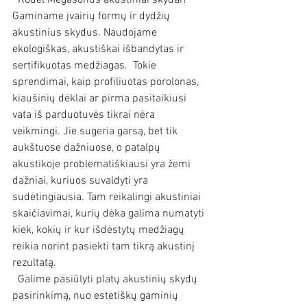
Gaminame įvairių formų ir dydžių 
akustinius skydus. Naudojame 
ekologiškas, akustiškai išbandytas ir 
sertifikuotas medžiagas.  Tokie 
sprendimai, kaip profiliuotas porolonas, 
kiaušinių dėklai ar pirma pasitaikiusi 
vata iš parduotuvės tikrai nėra 
veikmingi. Jie sugeria garsą, bet tik 
aukštuose dažniuose, o patalpų 
akustikoje problematiškiausi yra žemi 
dažniai, kuriuos suvaldyti yra 
sudėtingiausia. Tam reikalingi akustiniai 
skaičiavimai, kurių dėka galima numatyti 
kiek, kokių ir kur išdėstytų medžiagų 
reikia norint pasiekti tam tikrą akustinį 
rezultatą.
  Galime pasiūlyti platų akustinių skydų 
pasirinkimą, nuo estetiškų gaminių 