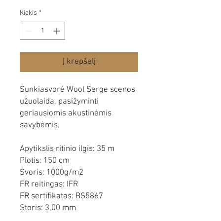
Kiekis
*
Į krepšelį
Sunkiasvorė Wool Serge scenos
užuolaida, pasižyminti
geriausiomis akustinėmis
savybėmis.
Apytikslis ritinio ilgis: 35 m
Plotis: 150 cm
Svoris: 1000g/m2
FR reitingas: IFR
FR sertifikatas: BS5867
Storis: 3,00 mm