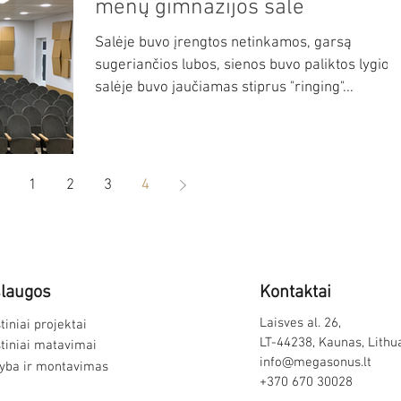
menų gimnazijos salė
Salėje buvo įrengtos netinkamos, garsą
sugeriančios lubos, sienos buvo paliktos lygios,
salėje buvo jaučiamas stiprus "ringing"...
1
2
3
4
laugos
Kontaktai
Laisves al. 26,
tiniai projektai
LT-44238, Kaunas, Lithu
tiniai matavimai
info@megasonus.lt
ba ir montavimas
+370 670 30028