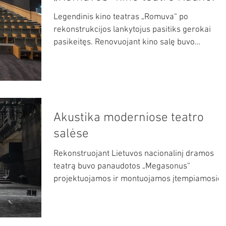
Legendinis kino teatras „Romuva“ po
rekonstrukcijos lankytojus pasitiks gerokai
pasikeitęs. Renovuojant kino salę buvo
panaudotos...
Akustika moderniose teatro
salėse
Rekonstruojant Lietuvos nacionalinį dramos
teatrą buvo panaudotos „Megasonus“
projektuojamos ir montuojamos įtempiamosios
akustinės...