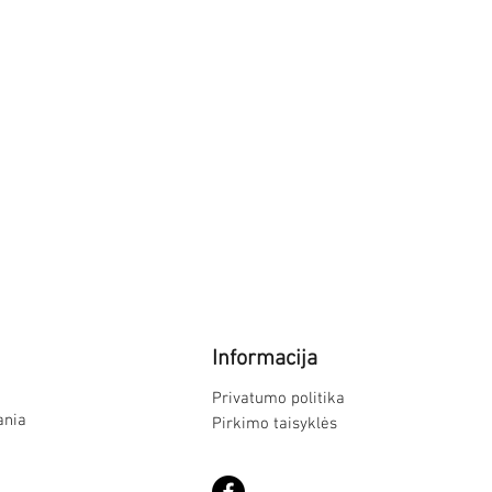
Informacija
Privatumo politika
ania
Pirkimo taisyklės
© 2024 MB Megasonus