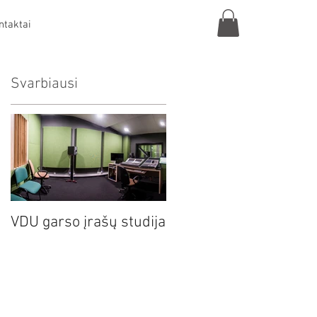
ntaktai
Svarbiausi
Akustiniai matavimai
VDU garso įrašų studija
Lietuvos
nacionaliniame operos
ir baleto teatre