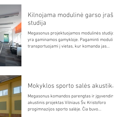
Kilnojama modulinė garso įrašų
studija
Megasonus projektuojamos modulinės studijos
yra gaminamos gamykloje. Pagaminti moduliai
transportuojami į vietas, kur komanda jas...
Mokyklos sporto salės akustika
Megasonus komandos parengtas ir įgyvendint
akustinis projektas Vilniaus Šv. Kristoforo
progimnazijos sporto salėje. Čia buvo...