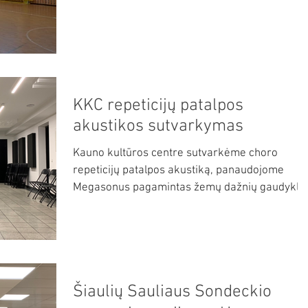
KKC repeticijų patalpos
akustikos sutvarkymas
Kauno kultūros centre sutvarkėme choro
repeticijų patalpos akustiką, panaudojome
Megasonus pagamintas žemų dažnių gaudykle
"bass trap",...
Šiaulių Sauliaus Sondeckio