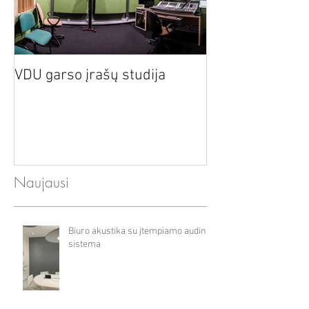
Akustiniai mata
VDU garso įrašų studija
nacionaliniame 
baleto teatre
Naujausi
Biuro akustika su įtempiamo audinio
sistema