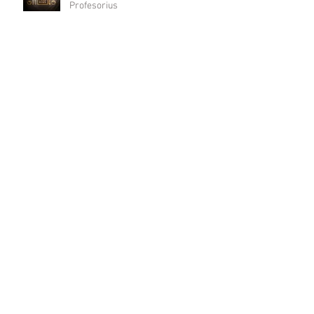
Profesorius
Akustiniai skydai Lazdijų kultūros
centrui
Ieškoti pagal kategorijas
Žymių dar nėra.
Sekite mus