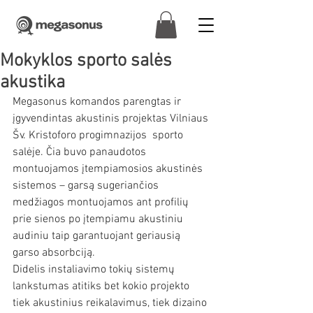
Mokyklos sporto salės
akustika
Megasonus komandos parengtas ir 
įgyvendintas akustinis projektas Vilniaus 
Šv. Kristoforo progimnazijos  sporto 
salėje. Čia buvo panaudotos 
montuojamos įtempiamosios akustinės 
sistemos – garsą sugeriančios 
medžiagos montuojamos ant profilių 
prie sienos po įtempiamu akustiniu 
audiniu taip garantuojant geriausią 
garso absorbciją.
Didelis instaliavimo tokių sistemų 
lankstumas atitiks bet kokio projekto 
tiek akustinius reikalavimus, tiek dizaino 