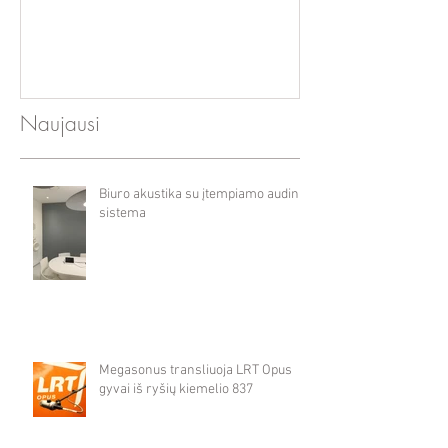
baleto teatre
Naujausi
Biuro akustika su įtempiamo audinio
sistema
Megasonus transliuoja LRT Opus
gyvai iš ryšių kiemelio 837