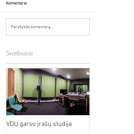
Komentarai
Parašykite komentarą...
Svarbiausi
Akustiniai mata
VDU garso įrašų studija
nacionaliniame 